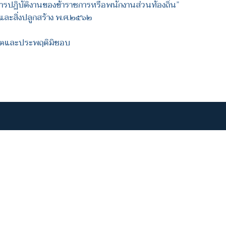
ารปฏิบัติงานของข้าราชการหรือพนักงานส่วนท้องถิ่น”
นและสิ่งปลูกสร้าง พ.ศ.๒๕๖๒
ุจริตและประพฤติมิชอบ