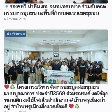
รองฯทวิ นำทีม สท. จนท.เทศบบาล ร่วมกับคณะ
กรรมการชุมชน ลงพื้นที่กำหนดแนวเขตชุมชน
6 สิงหาคม 2569
ข่าวกิจกรรม
โครงการบริหารจัดการขยะมูลฝอยชุมชน
แบบบูรณาการ ประจำปี2569 ร่วมรณรงค์ งดใช้ถุง
พลาสติก งดใช้โฟมในสำนักงาน #บ้านพรุเมืองน่า
อยู่ #บ้านพรุเมืองสิ่งแวดล้อมดี