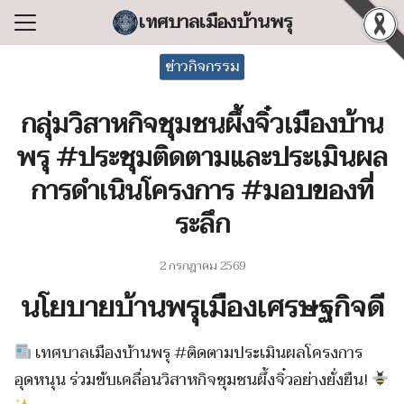
Skip
เทศบาลเมืองบ้านพรุ
to
Search
content
ข่าวกิจกรรม
for:
กลุ่มวิสาหกิจชุมชนผึ้งจิ๋วเมืองบ้าน
แรก
พรุ #ประชุมติดตามและประเมินผล
ลเทศบาล
การดำเนินโครงการ #มอบของที่
ริหารงาน
ระลึก
ำร้อง/ร้องเรียน
สารสนเทศ
2 กรกฎาคม 2569
่อเทศบาล
นโยบายบ้านพรุเมืองเศรษฐกิจดี
เทศบาลเมืองบ้านพรุ #ติดตามประเมินผลโครงการ
อุดหนุน ร่วมขับเคลื่อนวิสาหกิจชุมชนผึ้งจิ๋วอย่างยั่งยืน!