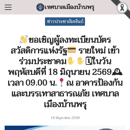
Skip
เทศบาลเมืองบ้านพรุ
to
Search
content
ข่าวประชาสัมพันธ์
for:
ขอเชิญผู้ลงทะเบียนบัตร
แรก
สวัสดิการแห่งรัฐ
รายใหม่ เข้า
ลเทศบาล
ร่วมประชาคม
🗓ในวัน
ริหารงาน
พฤหัสบดีที่ 18 มิถุนายน 2569🕰
ำร้อง/ร้องเรียน
เวลา 09.00 น.
ณ อาคารป้องกัน
สารสนเทศ
และบรรเทาสาธารณภัย เทศบาล
่อเทศบาล
เมืองบ้านพรุ
16 มิถุนายน 2569