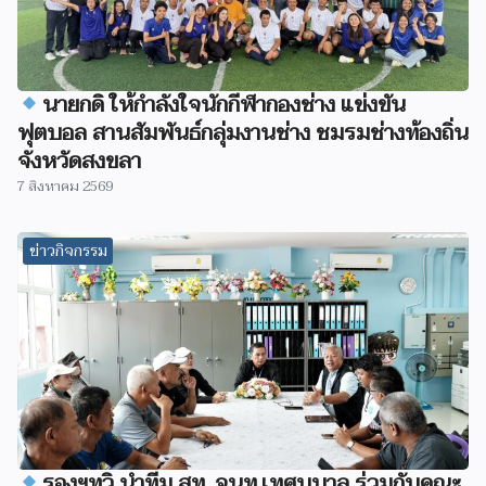
นายกดิ ให้กำลังใจนักกีฬากองช่าง แข่งขัน
ฟุตบอล สานสัมพันธ์กลุ่มงานช่าง ชมรมช่างท้องถิ่น
จังหวัดสงขลา
7 สิงหาคม 2569
ข่าวกิจกรรม
รองฯทวิ นำทีม สท. จนท.เทศบบาล ร่วมกับคณะ