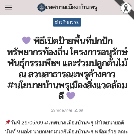
Skip
เทศบาลเมืองบ้านพรุ
to
Search
content
ข่าวกิจกรรม
for:
พิธีเปิดป้ายพื้นที่ปกปัก
แรก
ทรัพยากรท้องถิ่น โครงการอนุรักษ์
ลเทศบาล
พันธุ์กรรมพืชฯ และร่วมปลูกต้นไม้
ริหารงาน
ณ สวนสาธารณะพรุค้างคาว
ำร้อง/ร้องเรียน
#นโยบายบ้านพรุเมืองสิ่งแวดล้อม
สารสนเทศ
ดี
่อเทศบาล
29 พฤษภาคม 2569
วันที่ 29/05/69 #เทศบาลเมืองบ้านพรุ นำโดยนายอดิ
นันท์ หนูอุไร นายกเทศมนตรีเมืองบ้านพรุ พร้อมด้วย คณะ