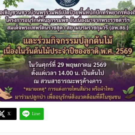
X
Line