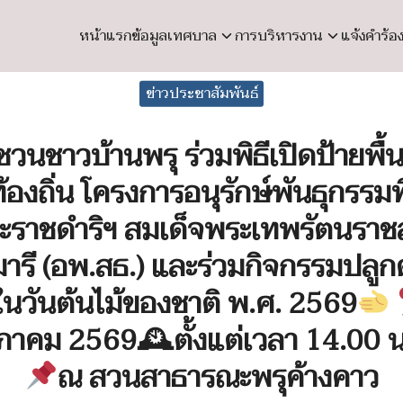
หน้าแรก
ข้อมูลเทศบาล
การบริหารงาน
แจ้งคำร้อ
earch
ข่าวประชาสัมพันธ์
r:
วนชาวบ้านพรุ ร่วมพิธีเปิดป้ายพื้น
องถิ่น โครงการอนุรักษ์พันธุกรรมพื
ราชดำริฯ สมเด็จพระเทพรัตนราช
ารี (อพ.สธ.) และร่วมกิจกรรมปลูกต
งในวันต้นไม้ของชาติ พ.ศ. 2569
ภาคม 2569🕰ตั้งแต่เวลา 14.00 น
ณ สวนสาธารณะพรุค้างคาว