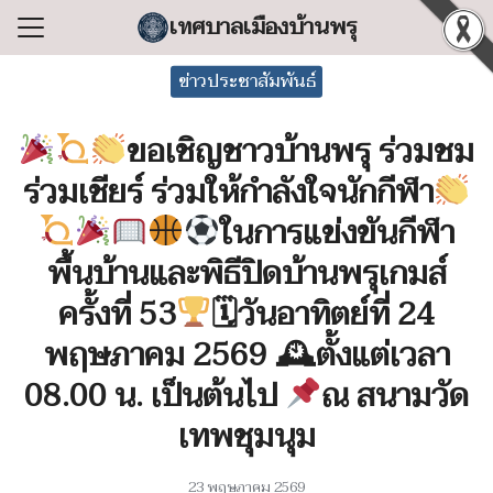
Skip
เทศบาลเมืองบ้านพรุ
to
Search
content
ข่าวประชาสัมพันธ์
for:
ขอเชิญชาวบ้านพรุ ร่วมชม
แรก
ร่วมเชียร์ ร่วมให้กำลังใจนักกีฬา
ลเทศบาล
ในการแข่งขันกีฬา
ริหารงาน
พื้นบ้านและพิธีปิดบ้านพรุเกมส์
ำร้อง/ร้องเรียน
ครั้งที่ 53
🗓วันอาทิตย์ที่ 24
สารสนเทศ
พฤษภาคม 2569 🕰ตั้งแต่เวลา
่อเทศบาล
08.00 น. เป็นต้นไป
ณ สนามวัด
เทพชุมนุม
23 พฤษภาคม 2569