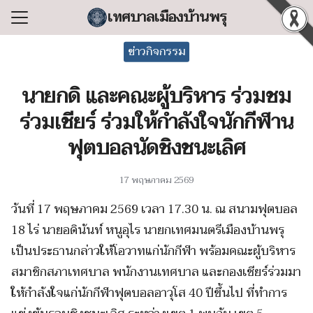
Skip
เทศบาลเมืองบ้านพรุ
to
Search
content
ข่าวกิจกรรม
for:
นายกดิ และคณะผู้บริหาร ร่วมชม
แรก
ร่วมเชียร์ ร่วมให้กำลังใจนักกีฬาน
ลเทศบาล
ฟุตบอลนัดชิงชนะเลิศ
ริหารงาน
ำร้อง/ร้องเรียน
17 พฤษภาคม 2569
สารสนเทศ
วันที่ 17 พฤษภาคม 2569 เวลา 17.30 น. ณ สนามฟุตบอล
่อเทศบาล
18 ไร่ นายอดินันท์ หนูอุไร นายกเทศมนตรีเมืองบ้านพรุ
เป็นประธานกล่าวให้โอวาทแก่นักกีฬา พร้อมคณะผู้บริหาร
สมาชิกสภาเทศบาล พนักงานเทศบาล และกองเชียร์ร่วมมา
ให้กำลังใจแก่นักกีฬาฟุตบอลอาวุโส 40 ปีขึ้นไป ที่ทำการ