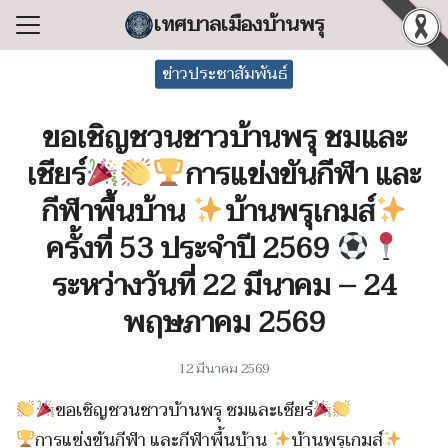
Skip
เทศบาลเมืองบ้านพรุ
to
Search
content
ข่าวประชาสัมพันธ์
for:
ขอเชิญชวนชาวบ้านพรุ ชมและ
แรก
เชียร์
การแข่งขันกีฬา และ
ลเทศบาล
กีฬาพื้นบ้าน
️
บ้านพรุเกมส์
ริหารงาน
ครั้งที่ 53 ประจำปี 2569
ำร้อง/ร้องเรียน
ระหว่างวันที่ 22 มีนาคม – 24
สารสนเทศ
พฤษภาคม 2569
่อเทศบาล
12 มีนาคม 2569
ขอเชิญชวนชาวบ้านพรุ ชมและเชียร์
การแข่งขันกีฬา และกีฬาพื้นบ้าน
️
บ้านพรุเกมส์