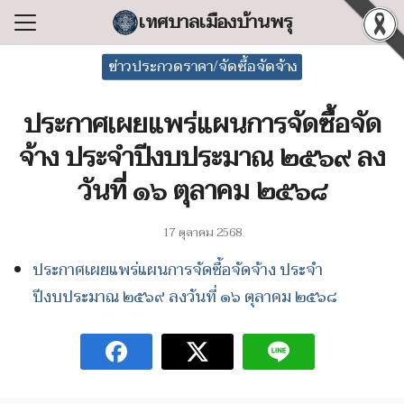
Skip
เทศบาลเมืองบ้านพรุ
to
Search
content
ข่าวประกวดราคา/จัดซื้อจัดจ้าง
for:
ประกาศเผยแพร่แผนการจัดซื้อจัด
แรก
จ้าง ประจำปีงบประมาณ ๒๕๖๙ ลง
ลเทศบาล
วันที่ ๑๖ ตุลาคม ๒๕๖๘
ริหารงาน
ำร้อง/ร้องเรียน
17 ตุลาคม 2568
สารสนเทศ
ประกาศเผยแพร่แผนการจัดซื้อจัดจ้าง ประจำ
่อเทศบาล
ปีงบประมาณ ๒๕๖๙ ลงวันที่ ๑๖ ตุลาคม ๒๕๖๘