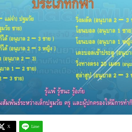
X
Line