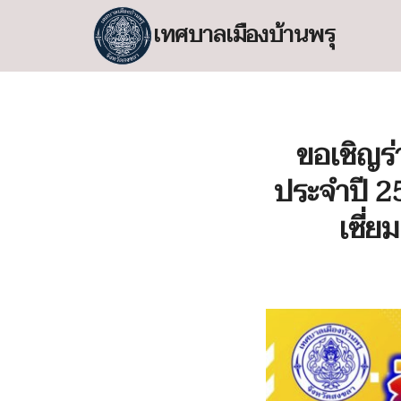
Skip
เทศบาลเมืองบ้านพรุ
to
content
S
fo
ขอเชิญร่
ประจำปี 25
เซี่ย