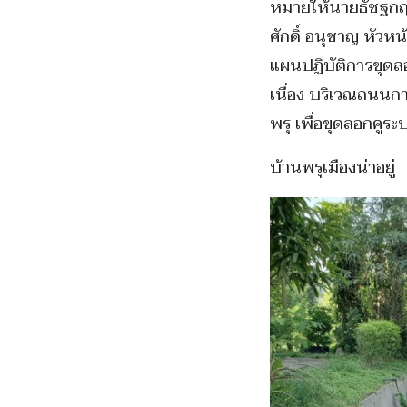
หมายให้นายธัชฐกฤต
ศักดิ์ อนุชาญ หัวห
แผนปฏิบัติการขุดลอ
เนื่อง บริเวณถนนก
พรุ เพื่อขุดลอกคูระ
บ้านพรุเมืองน่าอยู่