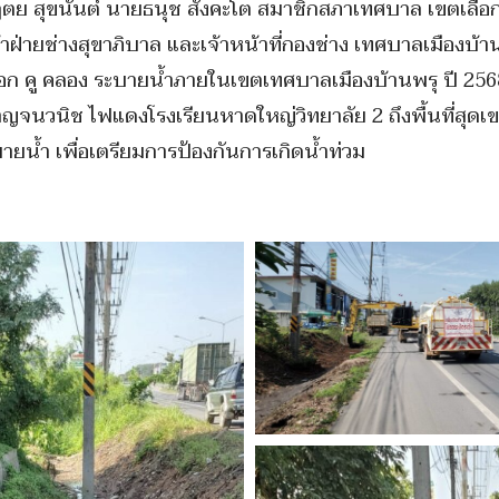
ย สุขนันต์ นายธนุช สังคะโต สมาชิกสภาเทศบาล เขตเลือกตั
น้าฝ่ายช่างสุขาภิบาล และเจ้าหน้าที่กองช่าง เทศบาลเมืองบ
ก คู คลอง ระบายน้ำภายในเขตเทศบาลเมืองบ้านพรุ ปี 2568 ล
าญจนวนิช ไฟแดงโรงเรียนหาดใหญ่วิทยาลัย 2 ถึงพื้นที่สุด
บายน้ำ เพื่อเตรียมการป้องกันการเกิดน้ำท่วม