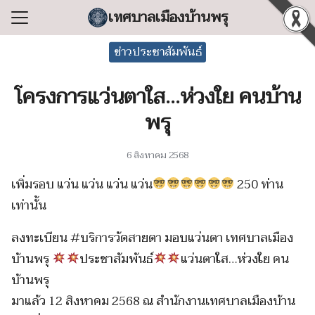
Skip
เทศบาลเมืองบ้านพรุ
to
Search
content
ข่าวประชาสัมพันธ์
for:
โครงการแว่นตาใส…ห่วงใย คนบ้าน
แรก
พรุ
ลเทศบาล
ริหารงาน
6 สิงหาคม 2568
ำร้อง/ร้องเรียน
เพิ่มรอบ แว่น แว่น แว่น แว่น
250 ท่าน
สารสนเทศ
เท่านั้น
่อเทศบาล
ลงทะเบียน #บริการวัดสายตา มอบแว่นตา เทศบาลเมือง
บ้านพรุ
ประชาสัมพันธ์
แว่นตาใส…ห่วงใย คน
บ้านพรุ
มาแล้ว 12 สิงหาคม 2568 ณ สำนักงานเทศบาลเมืองบ้าน