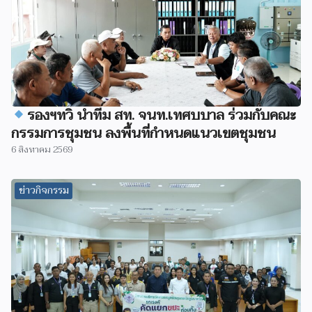
รองฯทวิ นำทีม สท. จนท.เทศบบาล ร่วมกับคณะ
กรรมการชุมชน ลงพื้นที่กำหนดแนวเขตชุมชน
6 สิงหาคม 2569
ข่าวกิจกรรม