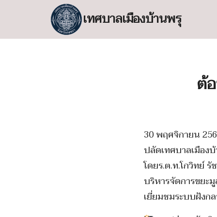
Skip
เทศบาลเมืองบ้านพรุ
to
content
S
fo
ต้
30 พฤศจิกายน 2566
ปลัดเทศบาลเมืองบ้
โดยร.ต.ท.โกวิทย์ ร
บริหารจัดการขยะมูล
เยี่ยมชมระบบฝังกล