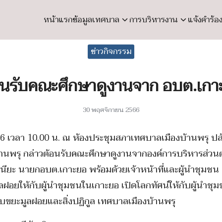
หน้าแรก
ข้อมูลเทศบาล
การบริหารงาน
แจ้งคำร้อ
earch
ข่าวกิจกรรม
r:
อนรับคณะศึกษาดูงานจาก อบต.เกา
30 พฤศจิกายน 2566
 เวลา 10.00 น. ณ ห้องประชุมสภาเทศบาลเมืองบ้านพรุ ปล
านพรุ กล่าวต้อนรับคณะศึกษาดูงานจากองค์การบริหารส่ว
ัชนียะ นายกอบต.เกาะยอ พร้อมด้วยเจ้าหน้าที่และผู้นำชุมช
ฝอยให้กับผู้นำชุมชนในเกาะยอ เปิดโลกทัศน์ให้กับผู้นำชุมช
บขยะมูลฝอยและสิ่งปฏิกูล เทศบาลเมืองบ้านพรุ