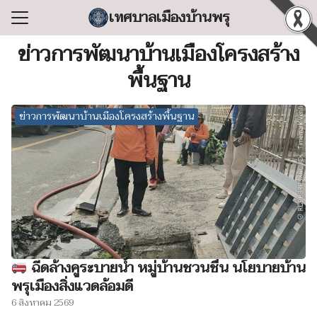
Skip
เทศบาลเมืองบ้านพรุ
to
Search
content
ข่าวการพัฒนาบ้านเมืองโครงสร้าง
for:
พื้นฐาน
แรก
ข่าวการพัฒนาบ้านเมืองโครงสร้างพื้นฐาน
ลเทศบาล
ริหารงาน
ำร้อง/ร้องเรียน
สารสนเทศ
่อเทศบาล
ฉีดล้างคูระบายน้ำ หมู่บ้านชวนชื่น​ นโยบายบ้าน
พรุเมืองสิ่งแวดล้อมดี
6 สิงหาคม 2569