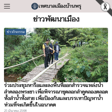
Skip
เทศบาลเมืองบ้านพรุ
to
Search
content
ข่าวพัฒนาเมือง
for:
ข่าวกิจกรรม
แรก
ลเทศบาล
ริหารงาน
ำร้อง/ร้องเรียน
สารสนเทศ
่อเทศบาล
ร่วมประชุมหารือและลงพื้นที่ออกสำรวจแหล่งน้ำ
ลำคลองพระยา เพื่อพิจารณาขุดลอกลำคูคลองตลอด
ทั้งลำน้ำทั้งสาย เพื่อป้องกันและบรรเทาปัญหาน้ำ
ท่วมที่จะเกิดขึ้นในอนาคต
25 มีนาคม 2568