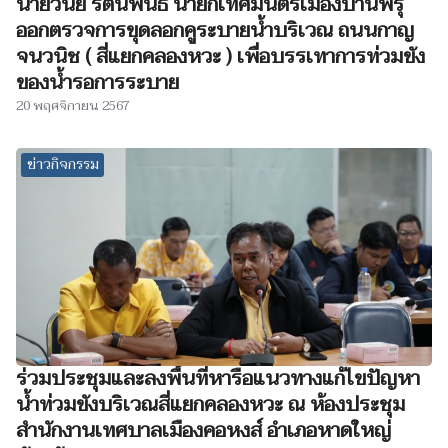
นายวินัย รัตนพันธ์ นายกเทศมนตรีเมืองบ้านพรุ
ออกตรวจการขุดลอกคูระบายน้ำบริเวณ ถนนกาญ
จนวนิช ( สี่แยกคลองหวะ ) เพื่อบรรเทาการท่วมขัง
ของน้ำรอการระบาย
20 พฤศจิกายน 2567
ข่าวกิจกรรม
ร่วมประชุมและลงพื้นที่หารือแนวทางแก้ไขปัญหา
น้ำท่วมขังบริเวณสี่แยกคลองหวะ ณ ห้องประชุม
สำนักงานเทศบาลเมืองคอหงส์ อำเภอหาดใหญ่