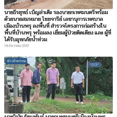
นายธีรยุทธ์ เบ็ญล่าเต๊ะ รองนายกเทศมนตรีพร้อม
ด้วยนายสมหมาย ไชยจารีย์ เลขานุการเทศบาล
เมืองบ้านพรุ ลงพื้นที่ สำรวจโครงการก่อสร้างใน
พื้นที่บ้านพรุ พร้อมลง เยี่ยมผู้ป่วยติดเตียง และ ผู้ที่
ได้รับอุทกภัยน้ำท่วม
18 ธันวาคม 2567
ข่าวกิจกรรม